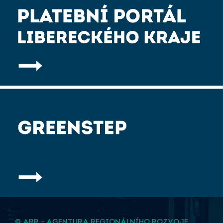
© ARR - AGENTURA REGIONÁLNÍHO ROZVOJE,