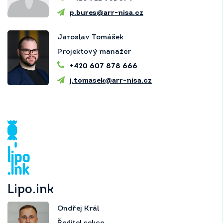
p.bures@arr-nisa.cz
Jaroslav Tomášek
Projektový manažer
+420 607 878 666
j.tomasek@arr-nisa.cz
Lipo.ink
Ondřej Král