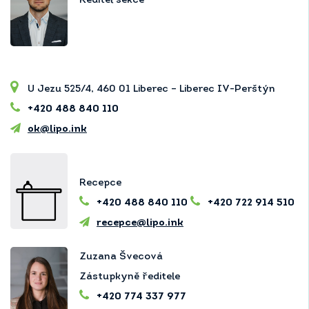
Ředitel sekce
U Jezu 525/4, 460 01 Liberec – Liberec IV-Perštýn
+420 488 840 110
ok@lipo.ink
Recepce
+420 488 840 110
+420 722 914 510
recepce@lipo.ink
Zuzana Švecová
Zástupkyně ředitele
+420 774 337 977