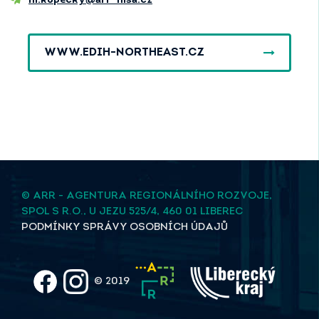
m.kopecky@arr-nisa.cz
WWW.EDIH-NORTHEAST.CZ
© ARR - AGENTURA REGIONÁLNÍHO ROZVOJE,
SPOL S R.O., U JEZU 525/4, 460 01 LIBEREC
PODMÍNKY SPRÁVY OSOBNÍCH ÚDAJŮ
© 2019