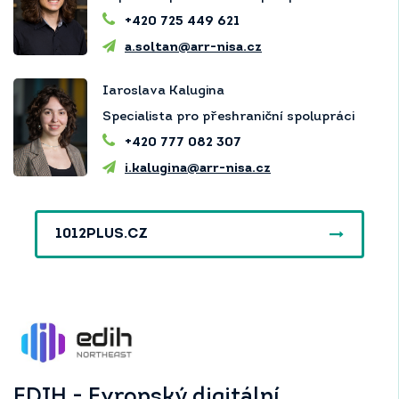
+420 725 449 621
a.soltan@arr-nisa.cz
Iaroslava Kalugina
Specialista pro přeshraniční spolupráci
+420 777 082 307
i.kalugina@arr-nisa.cz
1012PLUS.CZ
EDIH - Evropský digitální