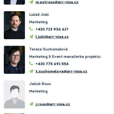
m.pstross@arr-nisa.cz
Lukáš Jokl
Marketing
+420 723 936 617
l.jokl@arr-nisa.cz
Tereza Suchomelová
Marketing & Event manažerka projektu
+420 775 691 556
t.suchomelova@arr-nisa.cz
Jakub Rous
Marketing
j.rous@arr-nisa.cz