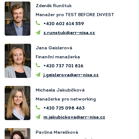
Zdeněk Runštuk
Manažer pro TEST BEFORE INVEST
+420 602 614 559
z.runstuk@arr-nisa.cz
Jana Geislerová
Finanční manažerka
+420 737 701 826
j.geislerova@arr-nisa.cz
Michaela Jakubičková
Manažerka pro networking
+420 725 098 463
m.jakubickova@arr-nisa.cz
Pavlína Marešková