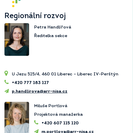
Regionální rozvoj
Petra Handlířová
Ředitelka sekce
U Jezu 525/4, 460 01 Liberec – Liberec IV-Perštýn
+420 777 183 127
p.handlirova@arr-nisa.cz
Miluše Portlová
Projektová manažerka
+420 607 115 120
m.portlova@arr-nisa.cz