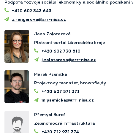
Podpora rozvoje sociální ekonomiky a sociálního podnikání 
+420 602 343 643
z.rengerova@arr-nisa.cz
Jana Zolotarová
Platební portál Libereckého kraje
+420 602 730 810
j.zolotarova@arr-nisa.cz
Marek Pšenička
Projektový manažer, brownfieldy
+420 607 571 371
m.psenicka@arr-nisa.cz
Přemysl Bureš
Zelenomodrá infrastruktura
+420 722 931 374