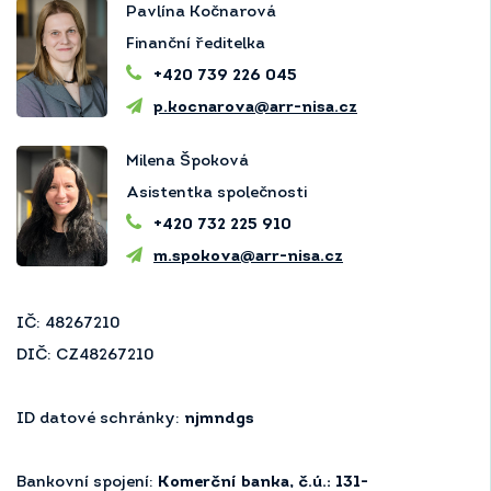
Pavlína Kočnarová
Finanční ředitelka
+420 739 226 045
p.kocnarova@arr-nisa.cz
Milena Špoková
Asistentka společnosti
+420 732 225 910
m.spokova@arr-nisa.cz
IČ: 48267210
DIČ: CZ48267210
ID datové schránky:
njmndgs
Bankovní spojení:
Komerční banka, č.ú.: 131-