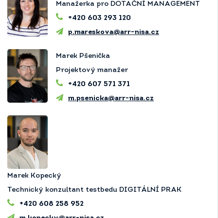
Manažerka pro DOTAČNÍ MANAGEMENT
+420 603 293 120
p.mareskova@arr-nisa.cz
Marek Pšenička
Projektový manažer
+420 607 571 371
m.psenicka@arr-nisa.cz
Marek Kopecký
Technický konzultant testbedu DIGITÁLNÍ PRAK
+420 608 258 952