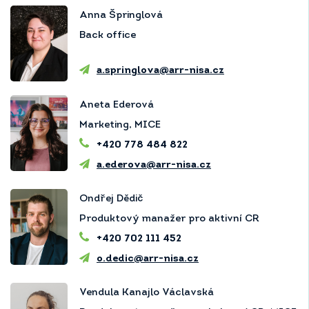
Anna Špringlová
Back office
a.springlova@arr-nisa.cz
Aneta Ederová
Marketing, MICE
+420 778 484 822
a.ederova@arr-nisa.cz
Ondřej Dědič
Produktový manažer pro aktivní CR
+420 702 111 452
o.dedic@arr-nisa.cz
Vendula Kanajlo Václavská