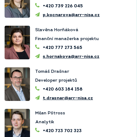
+420 739 226 045
p.kocnarova@arr-nisa.cz
Slavěna Horňáková
Finanční manažerka projektu
+420 777 273 565
s.hornakova@arr-nisa.cz
Tomáš Drašnar
Developer projektů
+420 603 184 158
t.drasnar@arr-nisa.cz
Milan Pštross
Analytik
+420 723 702 323