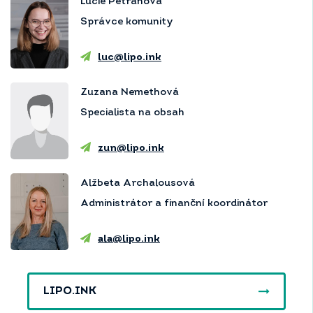
Lucie Petráňová
Správce komunity
luc@lipo.ink
Zuzana Nemethová
Specialista na obsah
zun@lipo.ink
Alžbeta Archalousová
Administrátor a finanční koordinátor
ala@lipo.ink
LIPO.INK