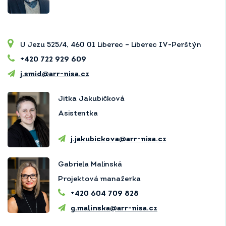
U Jezu 525/4, 460 01 Liberec – Liberec IV-Perštýn
+420 722 929 609
j.smid@arr-nisa.cz
Jitka Jakubičková
Asistentka
j.jakubickova@arr-nisa.cz
Gabriela Malinská
Projektová manažerka
+420 604 709 828
g.malinska@arr-nisa.cz