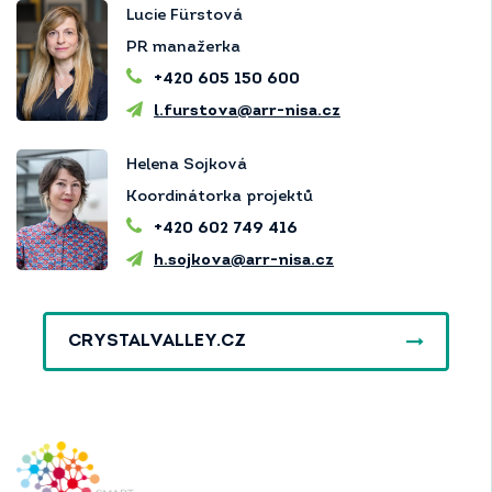
Lucie Fürstová
PR manažerka
+420 605 150 600
l.furstova@arr-nisa.cz
Helena Sojková
Koordinátorka projektů
+420 602 749 416
h.sojkova@arr-nisa.cz
CRYSTALVALLEY.CZ