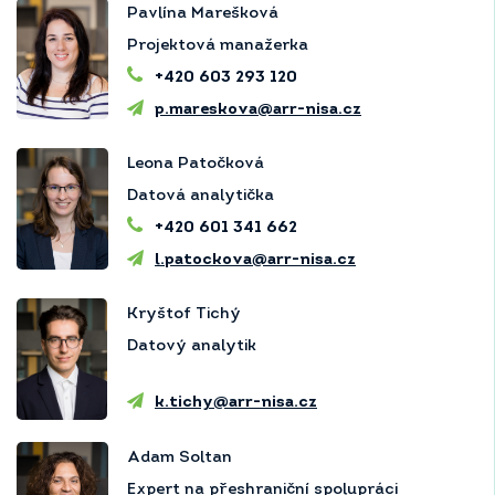
Pavlína Marešková
Projektová manažerka
+420 603 293 120
p.mareskova@arr-nisa.cz
Leona Patočková
Datová analytička
+420 601 341 662
l.patockova@arr-nisa.cz
Kryštof Tichý
Datový analytik
k.tichy@arr-nisa.cz
Adam Soltan
Expert na přeshraniční spolupráci