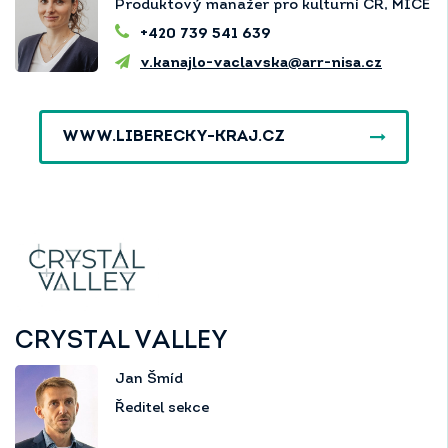
Produktový manažer pro kulturní CR, MICE
+420 739 541 639
v.kanajlo-vaclavska@arr-nisa.cz
WWW.LIBERECKY-KRAJ.CZ
CRYSTAL VALLEY
Jan Šmíd
Ředitel sekce