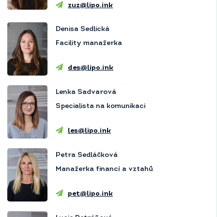
zuz@lipo.ink
Denisa Sedlická
Facility manažerka
des@lipo.ink
Lenka Sadvarová
Specialista na komunikaci
les@lipo.ink
Petra Sedláčková
Manažerka financí a vztahů
pet@lipo.ink