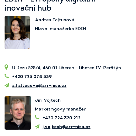
inovační hub
Andrea Faltusová
Hlavní manažerka EDIH
U Jezu 525/4, 460 01 Liberec – Liberec IV-Perštýn
+420 725 078 539
a.faltusova@arr-nisa.cz
Jiří Vojtěch
Marketingový manažer
+420 724 320 212
j.vojtech@arr-nisa.cz