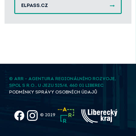
ELPASS.CZ
© ARR - AGENTURA REGIONÁLNÍHO ROZVOJE,
SPOL S R.O., U JEZU 525/4, 460 01 LIBEREC
PODMÍNKY SPRÁVY OSOBNÍCH ÚDAJŮ
© 2019