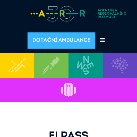
AGENTURA
REGIONÁLNÍHO
ROZVOJE
DOTAČNÍ AMBULANCE
ELPASS